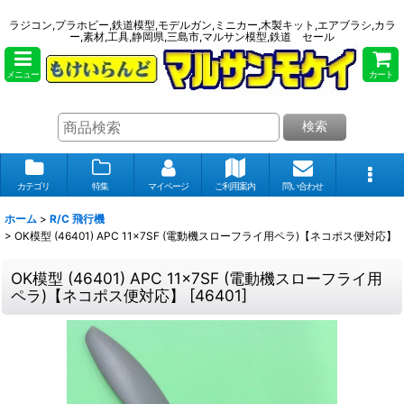
ラジコン,プラホビー,鉄道模型,モデルガン,ミニカー,木製キット,エアブラシ,カラ
ー,素材,工具,静岡県,三島市,マルサン模型,鉄道 セール
メニュー
カート
検索
カテゴリ
特集
マイページ
ご利用案内
問い合わせ
ホーム
>
R/C 飛行機
>
OK模型 (46401) APC 11x7SF (電動機スローフライ用ペラ)【ネコポス便対応】
OK模型 (46401) APC 11x7SF (電動機スローフライ用
ペラ)【ネコポス便対応】
[
46401
]