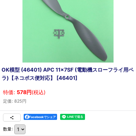
OK模型 (46401) APC 11x7SF (電動機スローフライ用ペ
ラ)【ネコポス便対応】
[
46401
]
特価
:
578
円
(税込)
定価
:
825
円
Facebookでシェア
数量
: