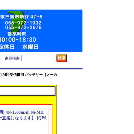
せ
商品検索
:
0mAh Ni-MH 受信機用 バッテリー【メーカ
用) 4N-1500mAh Ni-MH
ー直送になります】
[
QP0