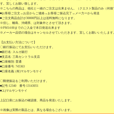
す。宜しくお願い致します。
※こちらの商品は、他社と一緒のご注文は出来ません。（クエスト製品のみ（何個
■お客様ご注文→お店からご連絡→お客様ご振込完了→メー力ーから発送
■ご注文商品合計が30000円以上は送料無料になります。
※但し、離島、沖縄県、は対象外とさせて頂きます。
※PM14:00までのご入金で本日発送出来ます
※メーカー品切の場合はキャンセルさせていただきます、宜しくお願いいたします
【お支払い方法について】
〇銀行振込にてお支払いいただけます。
■銀行名: スルガ銀行
■支店名: 三島セントラル支店
■口座種別: 普通
■口座番号: 745363
■口座名義: (有)マルサンモケイ
〇郵便振込をご利用いただけます。
■記号:12340 番号:13143051
■ユ)マルサンモケイ
上記口座にお振込の確認後、商品を発送いたします。
※画像は実際の製品とは、異なる場合もございます。