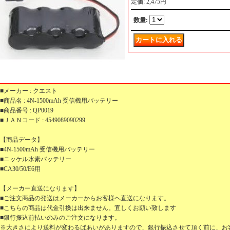
定価
:
2,475円
数量
:
■メーカー : クエスト
■商品名 : 4N-1500mAh 受信機用バッテリー
■商品番号 : QP0019
■ＪＡＮコード : 4549089090299
【商品データ】
■4N-1500mAh 受信機用バッテリー
■ニッケル水素バッテリー
■CA30/50/E6用
【メーカー直送になります】
■ご注文商品の発送はメーカーからお客様ヘ直送になります。
■こちらの商品は代金引換は出来ません。宜しくお願い致します
■銀行振込前払いのみのご注文になります。
※大きさにより送料が変わるばあいがありますので、銀行振込させて頂く前に、お