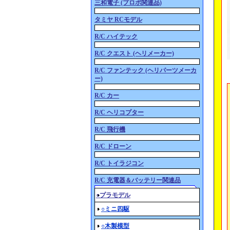
三和電子 (プロポ関連品)
タミヤ RCモデル
R/C ハイテック
R/C クエスト (ヘリメーカー)
R/C ファンテック (ヘリパーツメーカ
ー)
R/C カー
R/C ヘリコプター
R/C 飛行機
R/C ドローン
R/C トイラジコン
R/C 充電器＆バッテリー関連品
○プラモデル
○ミニ四駆
○木製模型