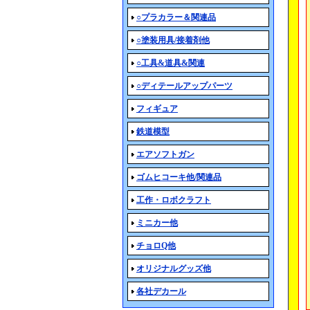
○プラカラー＆関連品
○塗装用具/接着剤他
○工具&道具&関連
○ディテールアップパーツ
フィギュア
鉄道模型
エアソフトガン
ゴムヒコーキ他/関連品
工作・ロボクラフト
ミニカー他
チョロQ他
オリジナルグッズ他
各社デカール