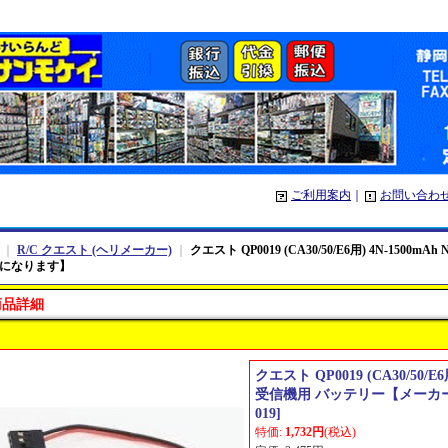
ご利用案内
｜
お問い合わ
｜
R/C クエスト (ヘリメーカー)
｜
クエスト QP0019 (CA30/50/E6用) 4N-150
になります】
商品詳細
クエスト QP0019 (CA30/50/E6
受信機用 バッテリー【メーカ
019
]
特価
:
1,732円
(税込)