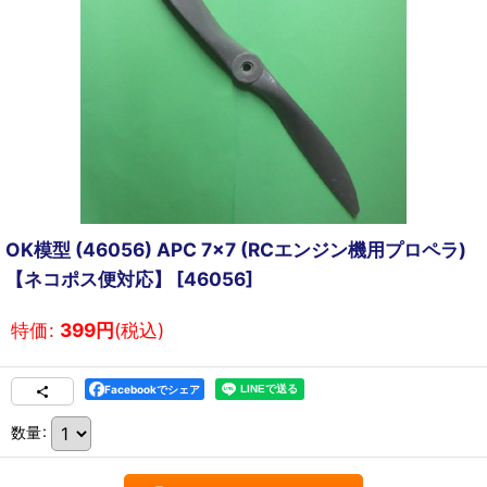
OK模型 (46056) APC 7x7 (RCエンジン機用プロペラ)
【ネコポス便対応】
[
46056
]
特価
:
399
円
(税込)
Facebookでシェア
数量
: