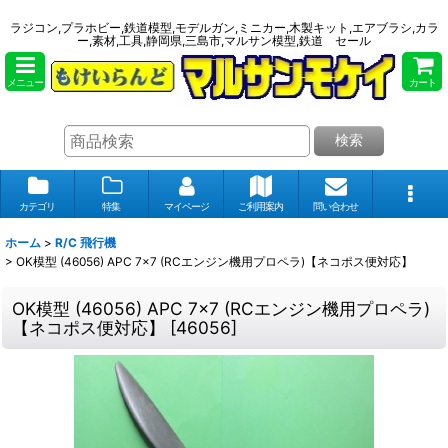
ラジコン,プラホビー,鉄道模型,モデルガン,ミニカー,木製キット,エアブラシ,カラ
ー,素材,工具,静岡県,三島市,マルサン模型,鉄道 セール
メニュー
カート
検索
カテゴリ
特集
マイページ
ご利用案内
問い合わせ
ホーム
>
R/C 飛行機
>
OK模型 (46056) APC 7x7 (RCエンジン機用プロペラ)【ネコポス便対応】
OK模型 (46056) APC 7x7 (RCエンジン機用プロペラ)
【ネコポス便対応】
[
46056
]