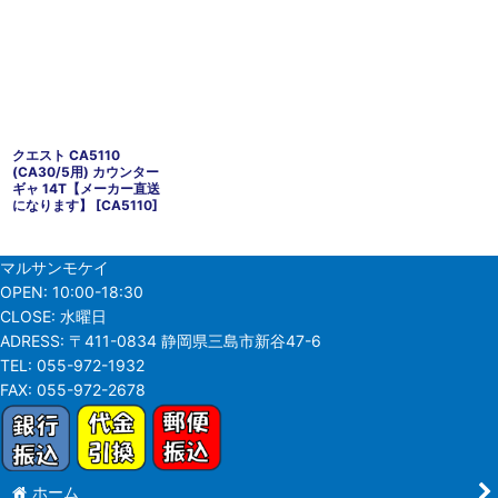
クエスト CA5110
(CA30/5用) カウンター
ギャ 14T【メーカー直送
になります】
[
CA5110
]
マルサンモケイ
OPEN:
10:00-18:30
CLOSE:
水曜日
ADRESS:
〒411-0834 静岡県三島市新谷47-6
TEL:
055-972-1932
FAX:
055-972-2678
ホーム