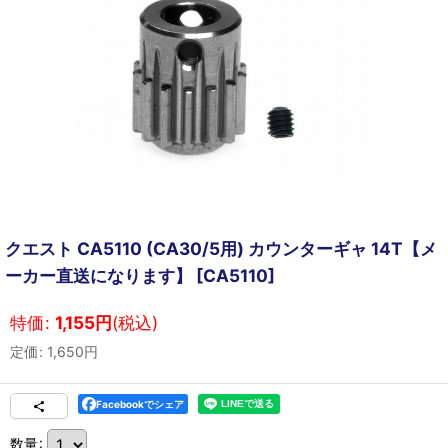
クエスト CA5110 (CA30/5用) カウンターギャ 14T【メ
ーカー直送になります】
[
CA5110
]
特価
:
1,155
円
(税込)
定価
:
1,650
円
Facebookでシェア
数量
: