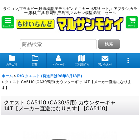
ラジコン,プラホビー,鉄道模型,モデルガン,ミニカー,木製キット,エアブラシ,カラ
ー,素材,工具,静岡県,三島市,マルサン模型,鉄道 セール
メニュー
カート
検索
カテゴリ
特集
マイページ
ご利用案内
問い合わせ
ホーム
>
R/C クエスト (発送日はR8年8月18日)
>
クエスト CA5110 (CA30/5用) カウンターギャ 14T【メーカー直送になりま
す】
クエスト CA5110 (CA30/5用) カウンターギャ
14T【メーカー直送になります】
[
CA5110
]