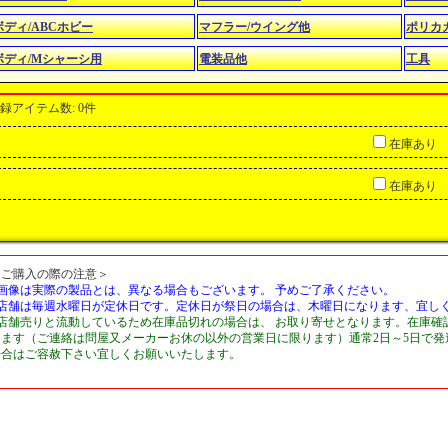
ボディ/ABCホビー
マフラー/ウイング他
ポリカ
ボディ/Mシャーシ用
電装品他
工具
録アイテム数
:
0件
在庫あり
在庫あり
＜ご購入の際の注意＞
■画像は実際の製品とは、異なる場合もございます。 予めご了承ください。
■店舗は毎週水曜日が定休日です。定休日が祭日の場合は、木曜日になります、宜し
■店舗売りと流動しているため在庫品切れの場合は、 お取り寄せとなります。在庫確
します（ご連絡は問屋又メーカーお休の以外の営業日に限ります）通常2日～5日で
場合はご容赦下さい宜しくお願いいたします。