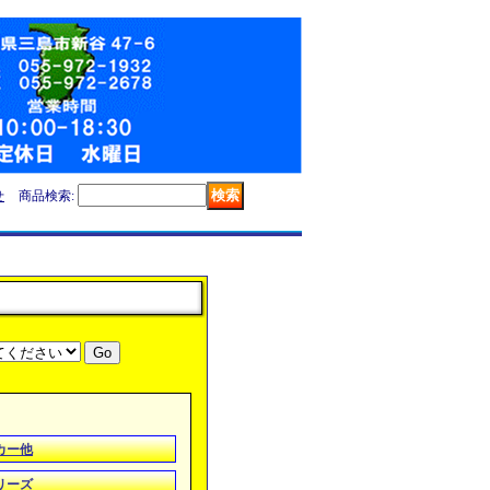
せ
商品検索
:
カー他
リーズ