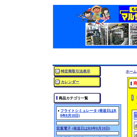
特定商取引法表示
ホーム
カレンダー
商品カテゴリ一覧
フライトシミュレータ (発送日はR
8年8月18日)
R
双葉電子 (発送日はR8年8月18日)