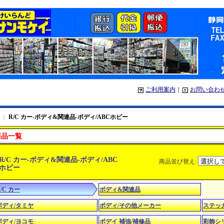
ご利用案内
｜
お問い合わ
｜
R/C カー-ボディ&関連品-ボディ/ABCホビー
商品一覧
R/C カー-ボディ&関連品-ボディ/ABC
商品並び替え
:
ホビー
/C カー
ボディ&関連品
ボディ/タミヤ
ボディ/その他メーカー
ステッ
ボディ/ヨコモ
ボデイ 補強/補修品
彩飾シ