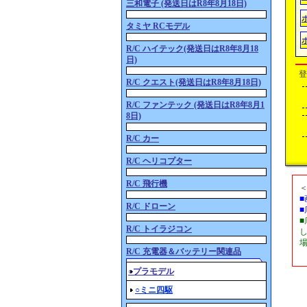
三和電子 (発送日はR8年8月18日)
タミヤ RCモデル
R/C ハイテック(発送日はR8年8月18
日)
登
R/C クエスト(発送日はR8年8月18日)
R/C ファンテック (発送日はR8年8月1
8日)
R/C カー
R/C ヘリコプター
R/C 飛行機
R/C ドローン
R/C トイラジコン
R/C 充電器＆バッテリー関連品
○プラモデル
○ミニ四駆