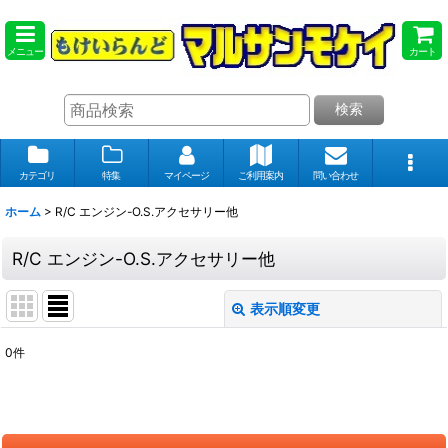
メニュー
カート
検索
カテゴリ
特集
マイページ
ご利用案内
問い合わせ
ホーム
>
R/C エンジン-O.S.アクセサリー他
R/C エンジン-O.S.アクセサリー他
表示順変更
閉じる
0
件
表示数
:
在庫あり