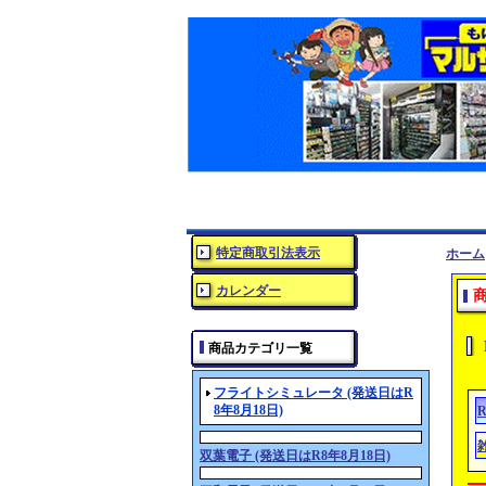
特定商取引法表示
ホーム
カレンダー
商品カテゴリ一覧
フライトシミュレータ (発送日はR
8年8月18日)
R
双葉電子 (発送日はR8年8月18日)