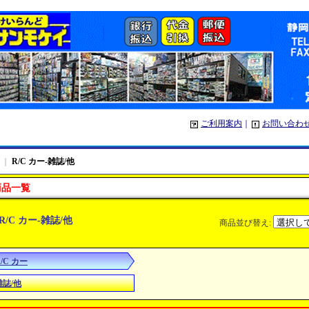
ご利用案内
｜
お問い合わ
｜
R/C カー-雑誌/他
商品一覧
R/C カー-雑誌/他
商品並び替え
:
/C カー
雑誌/他