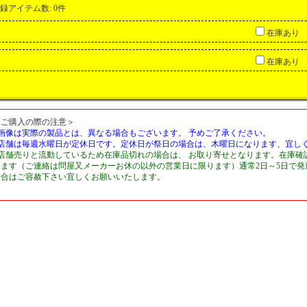
録アイテム数
:
0件
在庫あり
在庫あり
＜ご購入の際の注意＞
■画像は実際の製品とは、異なる場合もございます。 予めご了承ください。
■店舗は毎週水曜日が定休日です。定休日が祭日の場合は、木曜日になります、宜し
■店舗売りと流動しているため在庫品切れの場合は、 お取り寄せとなります。在庫確
します（ご連絡は問屋又メーカーお休の以外の営業日に限ります）通常2日～5日で
場合はご容赦下さい宜しくお願いいたします。