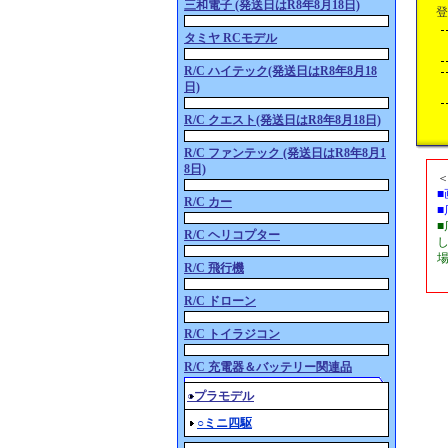
三和電子 (発送日はR8年8月18日)
登
タミヤ RCモデル
R/C ハイテック(発送日はR8年8月18
日)
R/C クエスト(発送日はR8年8月18日)
R/C ファンテック (発送日はR8年8月1
8日)
R/C カー
R/C ヘリコプター
R/C 飛行機
R/C ドローン
R/C トイラジコン
R/C 充電器＆バッテリー関連品
○プラモデル
○ミニ四駆