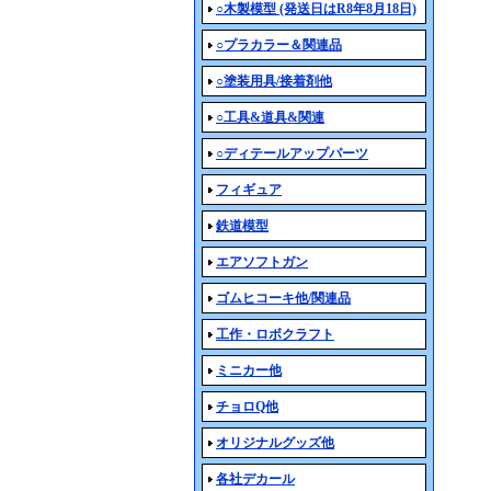
○木製模型 (発送日はR8年8月18日)
○プラカラー＆関連品
○塗装用具/接着剤他
○工具&道具&関連
○ディテールアップパーツ
フィギュア
鉄道模型
エアソフトガン
ゴムヒコーキ他/関連品
工作・ロボクラフト
ミニカー他
チョロQ他
オリジナルグッズ他
各社デカール