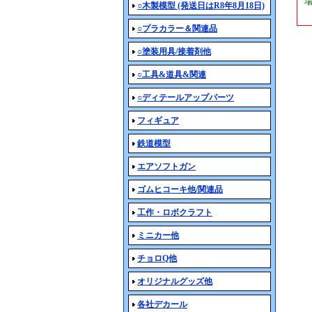
○木製模型 (発送日はR8年8月18日)
○プラカラー＆関連品
○塗装用具/接着剤他
○工具&道具&関連
○ディテールアップパーツ
フィギュア
鉄道模型
エアソフトガン
ゴムヒコーキ他/関連品
工作・ロボクラフト
ミニカー他
チョロQ他
オリジナルグッズ他
各社デカール