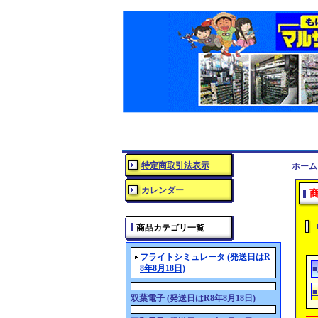
特定商取引法表示
ホーム
カレンダー
商品カテゴリ一覧
フライトシミュレータ (発送日はR
8年8月18日)
双葉電子 (発送日はR8年8月18日)