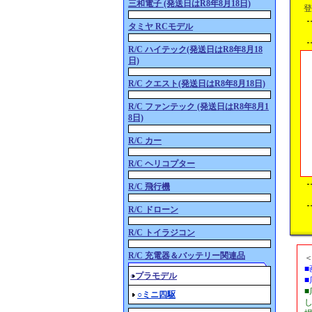
三和電子 (発送日はR8年8月18日)
登
タミヤ RCモデル
R/C ハイテック(発送日はR8年8月18
日)
R/C クエスト(発送日はR8年8月18日)
R/C ファンテック (発送日はR8年8月1
8日)
R/C カー
R/C ヘリコプター
R/C 飛行機
R/C ドローン
R/C トイラジコン
R/C 充電器＆バッテリー関連品
○プラモデル
○ミニ四駆