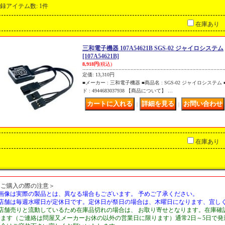
録アイテム数
:
1件
在庫あり
三和電子機器 107A54621B SGS-02 ジャイロシステム
[107A54621B]
8,918円
(税込)
定価
:
13,310円
■メーカー : 三和電子機器 ■商品名 : SGS-02 ジャイロシステム ■商
ド : 4944683037938 【商品について】 …
｜
｜
在庫あり
＜ご購入の際の注意＞
■画像は実際の製品とは、異なる場合もございます。 予めご了承ください。
■店舗は毎週水曜日が定休日です。定休日が祭日の場合は、木曜日になります、宜し
■店舗売りと流動しているため在庫品切れの場合は、 お取り寄せとなります。在庫確
します（ご連絡は問屋又メーカーお休の以外の営業日に限ります）通常2日～5日で