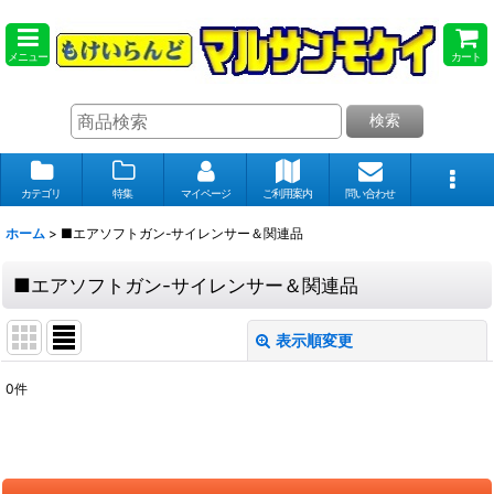
メニュー
カート
検索
カテゴリ
特集
マイページ
ご利用案内
問い合わせ
ホーム
>
■エアソフトガン-サイレンサー＆関連品
■エアソフトガン-サイレンサー＆関連品
表示順変更
閉じる
0
件
表示数
:
在庫あり