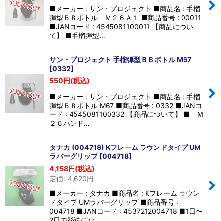
並び順
:
■メーカー : サン・プロジェクト ■商品名 : 手榴
弾型ＢＢボトル Ｍ２６Ａ１ ■商品番号 : 00011
■JANコード : 4545081100011 【商品につい
絞り込む
て】 ■手榴弾型…
サン・プロジェクト 手榴弾型ＢＢボトル M67
[
0332
]
550
円
(税込)
■メーカー : サン・プロジェクト ■商品名 : 手榴
弾型ＢＢボトル M67 ■商品番号 : 0332 ■JANコ
ード : 4545081100332 【商品について】 ■ Ｍ
２６ハンド…
タナカ (004718) Kフレーム ラウンドタイプ UM
ラバーグリップ
[
004718
]
4,158
円
(税込)
定価
:
4,620
円
■メーカー : タナカ ■商品名 : Kフレーム ラウン
ドタイプ UMラバーグリップ ■商品番号 :
004718 ■JANコード : 4537212004718 ■1日〜
2日で発送にな…