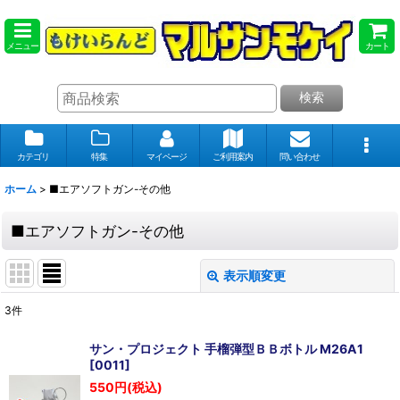
メニュー
カート
検索
カテゴリ
特集
マイページ
ご利用案内
問い合わせ
ホーム
>
■エアソフトガン-その他
■エアソフトガン-その他
表示順変更
閉じる
3
件
表示数
:
サン・プロジェクト 手榴弾型ＢＢボトル M26A1
[
0011
]
在庫あり
550
円
(税込)