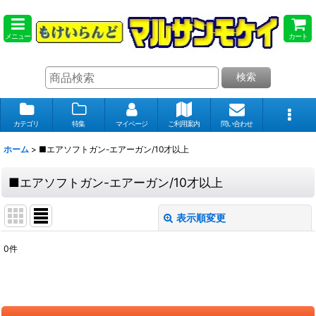
メニュー
カート
検索
カテゴリ
特集
マイページ
ご利用案内
問い合わせ
ホーム
>
■エアソフトガン-エアーガン/10才以上
■エアソフトガン-エアーガン/10才以上
表示順変更
閉じる
0
件
表示数
:
在庫あり