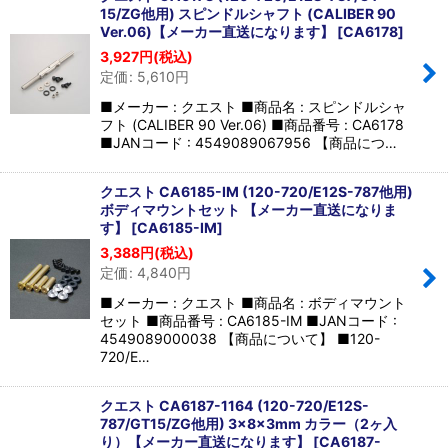
15/ZG他用) スピンドルシャフト (CALIBER 90
Ver.06)【メーカー直送になります】
[
CA6178
]
3,927
円
(税込)
定価
:
5,610
円
■メーカー : クエスト ■商品名 : スピンドルシャ
フト (CALIBER 90 Ver.06) ■商品番号 : CA6178
■JANコード : 4549089067956 【商品につ…
クエスト CA6185-IM (120-720/E12S-787他用)
ボディマウントセット 【メーカー直送になりま
す】
[
CA6185-IM
]
3,388
円
(税込)
定価
:
4,840
円
■メーカー : クエスト ■商品名 : ボディマウント
セット ■商品番号 : CA6185-IM ■JANコード :
4549089000038 【商品について】 ■120-
720/E…
クエスト CA6187-1164 (120-720/E12S-
787/GT15/ZG他用) 3x8x3mm カラー（2ヶ入
り）【メーカー直送になります】
[
CA6187-