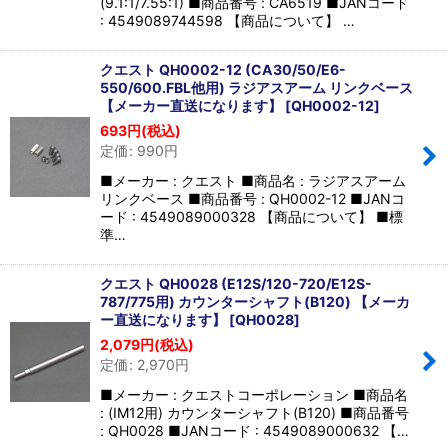
(9.1:1/7.55:1) ■商品番号 : CA6519 ■JANコード
: 4549089744598 【商品について】 …
クエスト QH0002-12 (CA30/50/E6-
550/600.FBL他用) ラジアスアーム リンクベース
【メーカー直送になります】
[
QH0002-12
]
693
円
(税込)
定価
:
990
円
■メーカー : クエスト ■商品名 : ラジアスアーム
リンクベース ■商品番号 : QH0002-12 ■JANコ
ード : 4549089000328 【商品について】 ■標
準…
クエスト QH0028 (E12S/120-720/E12S-
787/775用) カウンターシャフト(B120) 【メーカ
ー直送になります】
[
QH0028
]
2,079
円
(税込)
定価
:
2,970
円
■メーカー : クエストコーポレーション ■商品名
: (IM12用) カウンターシャフト(B120) ■商品番号
: QH0028 ■JANコード : 4549089000632 【…