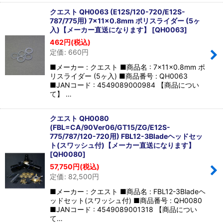
クエスト QH0063 (E12S/120-720/E12S-
787/775用) 7×11×0.8mm ポリスライダー (5ヶ
入)【メーカー直送になります】
[
QH0063
]
462
円
(税込)
定価
:
660
円
■メーカー : クエスト ■商品名 : 7×11×0.8mm ポ
リスライダー (5ヶ入) ■商品番号 : QH0063
■JANコード : 4549089000984 【商品につい
て】 …
クエスト QH0080
(FBL=CA/90Ver06/GT15/ZG/E12S-
775/787/120-720用) FBL12-3Bladeヘッドセッ
ト(スワッシュ付)【メーカー直送になります】
[
QH0080
]
57,750
円
(税込)
定価
:
82,500
円
■メーカー : クエスト ■商品名 : FBL12-3Bladeヘ
ッドセット(スワッシュ付) ■商品番号 : QH0080
■JANコード : 4549089001318 【商品につい
て…