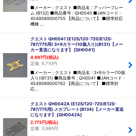
■メーカー : クエスト ■商品名 : アッパーフレー
ム (B132) ■商品番号 : QH0040 ■JANコード :
4549089000755 【商品について】 ■標準対応
機種 …
クエスト QH0041 (E12S/120-720/E12S-
787/775用) 3×9カラー(10個入り)(B131)【メー
カー直送になります】
[
QH0041
]
4,697
円
(税込)
定価
:
6,710
円
■メーカー : クエスト ■商品名 : 3×9カラー(10個
入り)(B131) ■商品番号 : QH0041 ■JANコード :
4549089000762 【商品について】 ■標準対
応…
クエスト QH0042A (E12S/120-720/E12S-
787/775用) メカプレート(B134)【メーカー直送
になります】
[
QH0042A
]
2,772
円
(税込)
定価
:
3,960
円