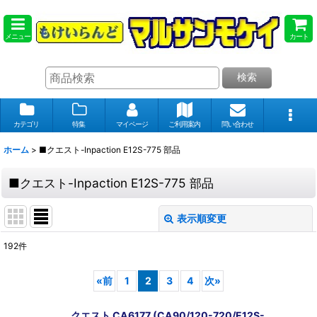
メニュー
カート
検索
カテゴリ
特集
マイページ
ご利用案内
問い合わせ
ホーム
>
■クエスト-Inpaction E12S-775 部品
■クエスト-Inpaction E12S-775 部品
表示順変更
閉じる
192
件
表示数
:
«
前
1
2
3
4
次
»
在庫あり
クエスト CA6177 (CA90/120-720/E12S-