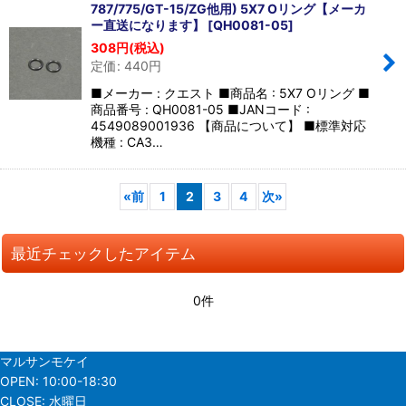
787/775/GT-15/ZG他用) 5X7 Oリング【メーカ
ー直送になります】
[
QH0081-05
]
308
円
(税込)
定価
:
440
円
■メーカー : クエスト ■商品名 : 5X7 Oリング ■
商品番号 : QH0081-05 ■JANコード :
4549089001936 【商品について】 ■標準対応
機種 : CA3…
«
前
1
2
3
4
次
»
最近チェックしたアイテム
0件
マルサンモケイ
OPEN:
10:00-18:30
CLOSE:
水曜日