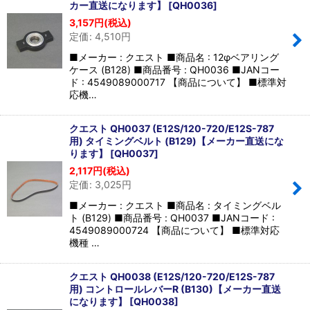
カー直送になります】
[
QH0036
]
3,157
円
(税込)
定価
:
4,510
円
■メーカー : クエスト ■商品名 : 12φベアリング
ケース (B128) ■商品番号 : QH0036 ■JANコー
ド : 4549089000717 【商品について】 ■標準対
応機…
クエスト QH0037 (E12S/120-720/E12S-787
用) タイミングベルト (B129)【メーカー直送にな
ります】
[
QH0037
]
2,117
円
(税込)
定価
:
3,025
円
■メーカー : クエスト ■商品名 : タイミングベル
ト (B129) ■商品番号 : QH0037 ■JANコード :
4549089000724 【商品について】 ■標準対応
機種 …
クエスト QH0038 (E12S/120-720/E12S-787
用) コントロールレバーR (B130)【メーカー直送
になります】
[
QH0038
]