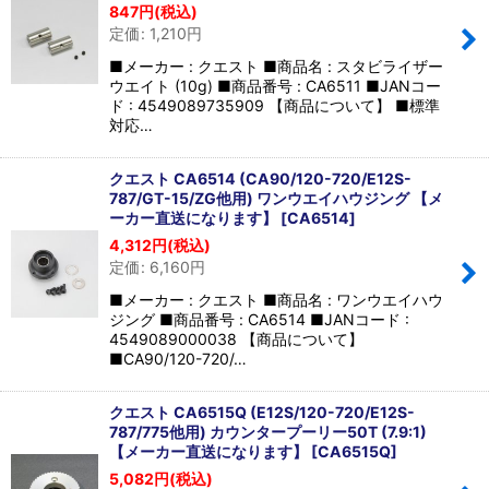
847
円
(税込)
定価
:
1,210
円
■メーカー : クエスト ■商品名 : スタビライザー
ウエイト (10g) ■商品番号 : CA6511 ■JANコー
ド : 4549089735909 【商品について】 ■標準
対応…
クエスト CA6514 (CA90/120-720/E12S-
787/GT-15/ZG他用) ワンウエイハウジング 【メ
ーカー直送になります】
[
CA6514
]
4,312
円
(税込)
定価
:
6,160
円
■メーカー : クエスト ■商品名 : ワンウエイハウ
ジング ■商品番号 : CA6514 ■JANコード :
4549089000038 【商品について】
■CA90/120-720/…
クエスト CA6515Q (E12S/120-720/E12S-
787/775他用) カウンタープーリー50T (7.9:1)
【メーカー直送になります】
[
CA6515Q
]
5,082
円
(税込)