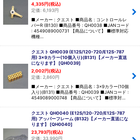
4,335
円
(税込)
定価
:
6,193
円
■メーカー : クエスト ■商品名 : コントロールレ
バーR (B130) ■商品番号 : QH0038 ■JANコード
: 4549089000731 【商品について】 ■標準対応
機種…
クエスト QH0039 (E12S/120-720/E12S-787
用) 3×9カラー(10個入り)(B131)【メーカー直送
になります】
[
QH0039
]
2,002
円
(税込)
定価
:
2,860
円
■メーカー : クエスト ■商品名 : 3×9カラー(10個
入り)(B131) ■商品番号 : QH0039 ■JANコード :
4549089000748 【商品について】 ■標準対…
クエスト QH0040 (E12S/120-720/E12S-787
用) アッパーフレーム (B132)【メーカー直送にな
ります】
[
QH0040
]
23,793
円
(税込)
定価
:
33,990
円