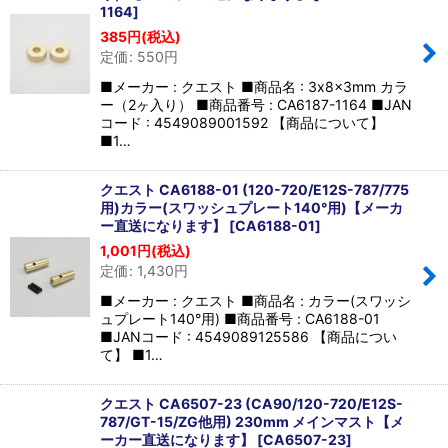
1164
]
385
円
(税込)
定価
:
550
円
■メーカー : クエスト ■商品名 : 3x8x3mm カラ
ー（2ヶ入り） ■商品番号 : CA6187-1164 ■JAN
コード : 4549089001592 【商品について】
■1…
クエスト CA6188-01 (120-720/E12S-787/775
用)カラー(スワッシュプレート140°用)【メーカ
ー直送になります】
[
CA6188-01
]
1,001
円
(税込)
定価
:
1,430
円
■メーカー : クエスト ■商品名 : カラー(スワッシ
ュプレート140°用) ■商品番号 : CA6188-01
■JANコード : 4549089125586 【商品につい
て】 ■1…
クエスト CA6507-23 (CA90/120-720/E12S-
787/GT-15/ZG他用) 230mm メインマスト【メ
ーカー直送になります】
[
CA6507-23
]