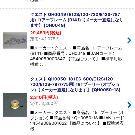
クエスト QH0049 (E12S/120-720/E12S-787
用) ロアーフレーム (B141)【メーカー直送になり
ます】
[
QH0049
]
29,453
円
(税込)
定価
:
42,075
円
■メーカー : クエスト ■商品名 : ロアーフレーム
(B141) ■商品番号 : QH0049 ■JANコード :
4549089000847 【商品について】 ■標準対応
機種 : …
クエスト QH0050-18 (E6-600/E12S/120-
720/E12S-787/775用) 18Tプーリー (オプショ
ン)【メーカー直送になります】
[
QH0050-18
]
2,310
円
(税込)
定価
:
3,300
円
■メーカー : クエスト ■商品名 : 18Tプーリー (オ
プション) ■商品番号 : QH0050-18 ■JANコード
: 4549089001622 【商品について】 ■標準対応
機…