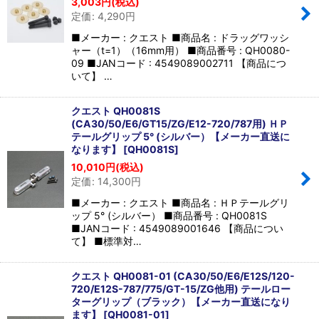
3,003
円
(税込)
定価
:
4,290
円
■メーカー : クエスト ■商品名 : ドラッグワッシ
ャー（t=1）（16mm用） ■商品番号 : QH0080-
09 ■JANコード : 4549089002711 【商品につ
いて】 …
クエスト QH0081S
(CA30/50/E6/GT15/ZG/E12-720/787用) ＨＰ
テールグリップ 5° (シルバー）【メーカー直送に
なります】
[
QH0081S
]
10,010
円
(税込)
定価
:
14,300
円
■メーカー : クエスト ■商品名 : ＨＰテールグリ
ップ 5° (シルバー） ■商品番号 : QH0081S
■JANコード : 4549089001646 【商品につい
て】 ■標準対…
クエスト QH0081-01 (CA30/50/E6/E12S/120-
720/E12S-787/775/GT-15/ZG他用) テールロー
ターグリップ（ブラック）【メーカー直送になり
ます】
[
QH0081-01
]